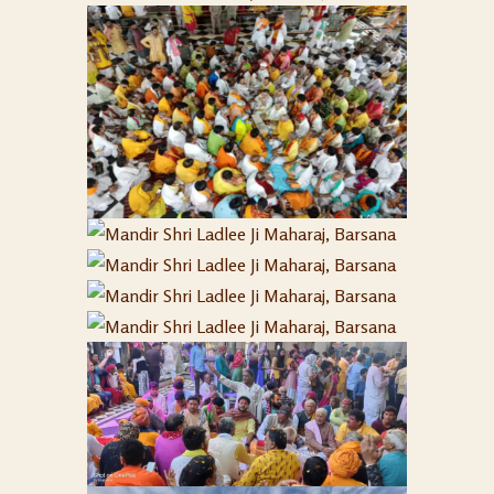
MANDIR SHRI
LADLEE JI
9
MANDIR SHRI
MAHARAJ,
LADLEE JI
35
MANDIR SHRI
BARSANA
MAHARAJ,
LADLEE JI
38
MANDIR SHRI
BARSANA
MAHARAJ,
LADLEE JI
26
MANDIR SHRI
BARSANA
MAHARAJ,
LADLEE JI
26
BARSANA
MAHARAJ,
BARSANA
BARSANA HOLI
13