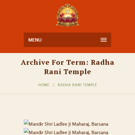
MENU
Archive For Term: Radha
Rani Temple
HOME
RADHA RANI TEMPLE
MANDIR SHRI
LADLEE JI
17
MANDIR SHRI
MAHARAJ,
LADLEE JI
13
BARSANA
MAHARAJ,
BARSANA