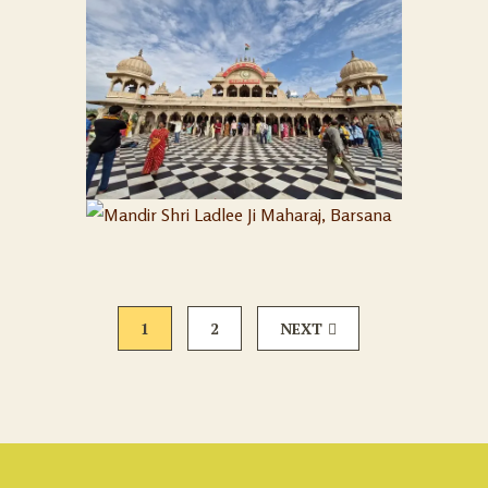
MANDIR SHRI
LADLEE JI
16
MANDIR SHRI
MAHARAJ,
LADLEE JI
10
BARSANA
MAHARAJ,
BARSANA
1
2
NEXT