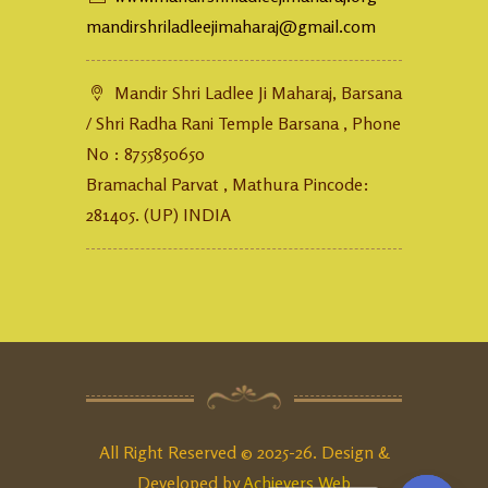
mandirshriladleejimaharaj@gmail.com
Mandir Shri Ladlee Ji Maharaj, Barsana
/ Shri Radha Rani Temple Barsana , Phone
No : 8755850650
Bramachal Parvat , Mathura Pincode:
281405. (UP) INDIA
All Right Reserved © 2025-26. Design &
Developed by
Achievers Web